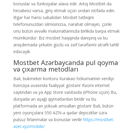
bonuslar və funksiyalar əlavə edir. Artıq Mostbet-də
hesabınız varsa, giriş etmək üçün ondan istifadə edin.
Əgər hər hansı səbəbdən Mosbet tətbiqini
telefonunuzdan silmisinizsə, narahat olmayın, çünki
onu bütün əvvəlki məlumatlarınızla birlikdə bərpa etmək
mümkündür. Biz mosbet haqqında danışırıq və bu
araşdırmada şirkətin güclü və zəif tərəflərini ətraflı təhlil
edəcəyik.
Mostbet Azərbaycanda pul qoyma
və çıxarma metodları
Bəli, bukmeker kontoru Kurakao hökumətinin verdiyi
lisenziya əsasında fəaliyyət göstərir Rəsmi internet
saytından və ya App Store vasitəsilə (iPhone üçün) Bu,
dünyada ən aşağı qiymətlərdən biridir və bu
platformada ən yüksək əmsalları göstərir Bəli, bütün
yeni oyunçulara 550 AZN-ə qədər depozitlər üzrə
pulsuz fırlanmalar və bonuslar verilir
https://mostbet-
azer.xyz/mobile/