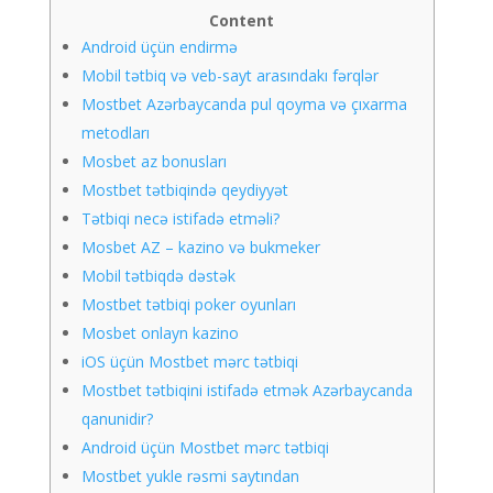
Content
Android üçün endirmə
Mobil tətbiq və veb-sayt arasındakı fərqlər
Mostbet Azərbaycanda pul qoyma və çıxarma
metodları
Mosbet az bonusları
Mostbet tətbiqində qeydiyyət
Tətbiqi necə istifadə etməli?
Mosbet AZ – kazino və bukmeker
Mobil tətbiqdə dəstək
Mostbet tətbiqi poker oyunları
Mosbet onlayn kazino
iOS üçün Mostbet mərc tətbiqi
Mostbet tətbiqini istifadə etmək Azərbaycanda
qanunidir?
Android üçün Mostbet mərc tətbiqi
Mostbet yukle rəsmi saytından