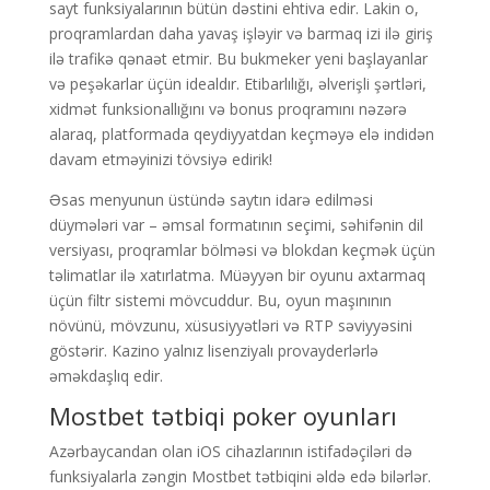
sayt funksiyalarının bütün dəstini ehtiva edir. Lakin o,
proqramlardan daha yavaş işləyir və barmaq izi ilə giriş
ilə trafikə qənaət etmir. Bu bukmeker yeni başlayanlar
və peşəkarlar üçün idealdır. Etibarlılığı, əlverişli şərtləri,
xidmət funksionallığını və bonus proqramını nəzərə
alaraq, platformada qeydiyyatdan keçməyə elə indidən
davam etməyinizi tövsiyə edirik!
Əsas menyunun üstündə saytın idarə edilməsi
düymələri var – əmsal formatının seçimi, səhifənin dil
versiyası, proqramlar bölməsi və blokdan keçmək üçün
təlimatlar ilə xatırlatma. Müəyyən bir oyunu axtarmaq
üçün filtr sistemi mövcuddur. Bu, oyun maşınının
növünü, mövzunu, xüsusiyyətləri və RTP səviyyəsini
göstərir. Kazino yalnız lisenziyalı provayderlərlə
əməkdaşlıq edir.
Mostbet tətbiqi poker oyunları
Azərbaycandan olan iOS cihazlarının istifadəçiləri də
funksiyalarla zəngin Mostbet tətbiqini əldə edə bilərlər.