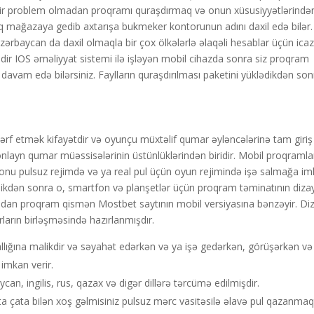
 bir problem olmadan proqramı quraşdırmaq və onun xüsusiyyətlərində
aq mağazaya gedib axtarışa bukmeker kontorunun adını daxil edə bilər.
baycan da daxil olmaqla bir çox ölkələrlə əlaqəli hesablar üçün ica
ir IOS əməliyyat sistemi ilə işləyən mobil cihazda sonra siz proqram
avam edə bilərsiniz. Faylların quraşdırılması paketini yüklədikdən son
rf etmək kifayətdir və oyunçu müxtəlif qumar əyləncələrinə tam giriş
nlayn qumar müəssisələrinin üstünlüklərindən biridir. Mobil proqramlar
 onu pulsuz rejimdə və ya real pul üçün oyun rejimində işə salmağa i
etdikdən sonra o, smartfon və planşetlər üçün proqram təminatının diza
ımından proqram qismən Mostbet saytının mobil versiyasına bənzəyir. Di
ların birləşməsində hazırlanmışdır.
llığına malikdir və səyahət edərkən və ya işə gedərkən, görüşərkən və
imkan verir.
n, ingilis, rus, qazax və digər dillərə tərcümə edilmişdir.
 çata bilən xoş gəlmisiniz pulsuz mərc vasitəsilə əlavə pul qazanma