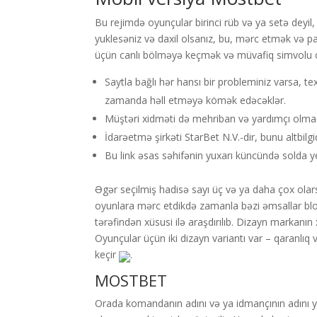
Bu rejimdə oyunçular birinci rüb və ya setə deyi
yuklesəniz və daxil olsanız, bu, mərc etmək və pa
üçün canlı bölməyə keçmək və müvafiq simvolu o
Saytla bağlı hər hansı bir probleminiz varsa, tex
zamanda həll etməyə kömək edəcəklər.
Müştəri xidməti də mehriban və yardımçı olmaq 
İdarəetmə şirkəti StarBet N.V.-dir, bunu altbi
Bu link əsas səhifənin yuxarı küncündə solda yer
Əgər seçilmiş hadisə sayı üç və ya daha çox olar
oyunlara mərc etdikdə zamanla bəzi əmsallar bl
tərəfindən xüsusi ilə araşdırılıb. Dizayn markanın
Oyunçular üçün iki dizayn variantı var – qaranlıq
keçir
.
MOSTBET
Orada komandanın adını və ya idmançının adını yazm