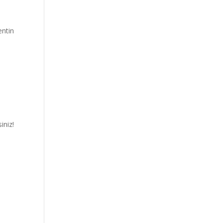
entin
iniz!
n