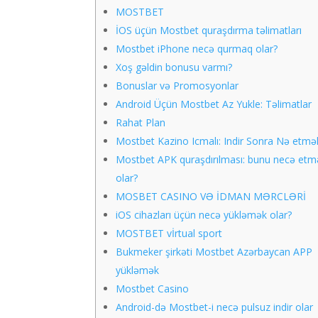
MOSTBET
İOS üçün Mostbet quraşdırma təlimatları
Mostbet iPhone necə qurmaq olar?
Xoş gəldin bonusu varmı?
Bonuslar və Promosyonlar
Android Üçün Mostbet Az Yukle: Təlimatlar
Rahat Plan
Mostbet Kazino Icmalı: Indir Sonra Nə etməl
Mostbet APK quraşdırılması: bunu necə etm
olar?
MOSBET CASINO VƏ İDMAN MƏRCLƏRİ
iOS cihazları üçün necə yükləmək olar?
MOSTBET vİrtual sport
Bukmeker şirkəti Mostbet Azərbaycan APP
yükləmək
Mostbet Casino
Android-də Mostbet-i necə pulsuz indir olar