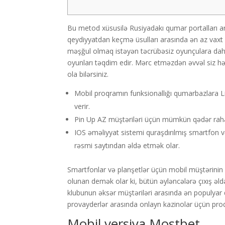
Bu metod xüsusilə Rusiyadakı qumar portalları a
qeydiyyatdan keçmə üsulları arasında ən az vaxt 
məşğul olmaq istəyən təcrübəsiz oyunçulara dah
oyunları təqdim edir. Mərc etməzdən əvvəl siz həmi
ola bilərsiniz.
Mobil proqramın funksionallığı qumarbazlara
verir.
Pin Up AZ müştəriləri üçün mümkün qədər raha
IOS əməliyyat sistemi quraşdırılmış smartfon 
rəsmi saytından əldə etmək olar.
Smartfonlar və planşetlər üçün mobil müştərini
olunan demək olar ki, bütün əyləncələrə çıxış əldə
klubunun əksər müştəriləri arasında ən populyar 
provayderlər arasında onlayn kazinolar üçün proq
Mobil versiya Mostbet