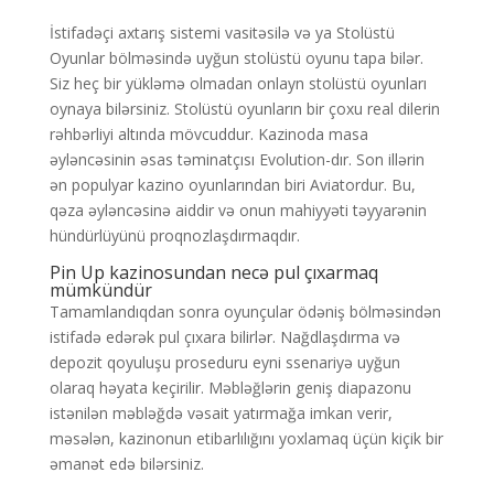
İstifadəçi axtarış sistemi vasitəsilə və ya Stolüstü
Oyunlar bölməsində uyğun stolüstü oyunu tapa bilər.
Siz heç bir yükləmə olmadan onlayn stolüstü oyunları
oynaya bilərsiniz. Stolüstü oyunların bir çoxu real dilerin
rəhbərliyi altında mövcuddur. Kazinoda masa
əyləncəsinin əsas təminatçısı Evolution-dır. Son illərin
ən populyar kazino oyunlarından biri Aviatordur. Bu,
qəza əyləncəsinə aiddir və onun mahiyyəti təyyarənin
hündürlüyünü proqnozlaşdırmaqdır.
Pin Up kazinosundan necə pul çıxarmaq
mümkündür
Tamamlandıqdan sonra oyunçular ödəniş bölməsindən
istifadə edərək pul çıxara bilirlər. Nağdlaşdırma və
depozit qoyuluşu proseduru eyni ssenariyə uyğun
olaraq həyata keçirilir. Məbləğlərin geniş diapazonu
istənilən məbləğdə vəsait yatırmağa imkan verir,
məsələn, kazinonun etibarlılığını yoxlamaq üçün kiçik bir
əmanət edə bilərsiniz.