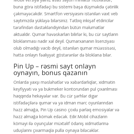
buna görə istifadəçi bu sistemi başa düşməkdə çətinlik
çəkməyəcəkdir. Smartfon versiyasını istənilən vaxt veb
saytımızda yükləyə bilərsiniz. Tətbiq inkişaf etdiricilər
tərəfindən dəstəkləndiyindən bütün məlumatlar
aktualdır. Qumar həvəskarları bilirlər ki, bu cür saytların
bloklanması nadir xal deyil. Qumarxananın lisenziyası
olub olmadığı vacib deyil, istənilən qumar müəssisəsi,
hətta onlayn fəaliyyət göstərənlər də bloklana bilər.
Pin Up – rəsmi sayt onlayn
oynayın, bonus qazanın
Onlarda yaxşı məsləhətlər və xəbərdarlıqlar, xidmətin
keyfiyyəti və ya bukmeker kontorundan pul çıxarılması
haqqında hekayələr var. Bu cür şərhlər digər
istifadəçilərə qumar və ya idman mərc oyunlarından
həzz almağa, Pin Up casino çoxlu parlaq emosiyalar və
həzz almağa kömək edəcək. Edir.Mobil cihazların
köməyi ilə oyunçular müxtəlif ödəniş xidmətlərinə
uduşlarını çıxarmaqla pulla oynaya biləcəklər.