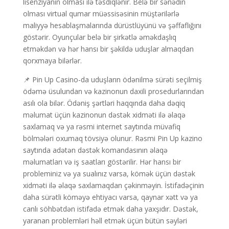
lisenziyanın olması ilə təsdiqlənir. Belə bir sənədin
olması virtual qumar müəssisəsinin müştərilərlə
maliyyə hesablaşmalarında dürüstlüyünü və şəffaflığını
göstərir. Oyunçular belə bir şirkətlə əməkdaşlıq
etməkdən və hər hansı bir şəkildə uduşlar almaqdan
qorxmaya bilərlər.
📌 Pin Up Casino-da uduşların ödənilmə sürəti seçilmiş
ödəmə üsulundan və kazinonun daxili prosedurlarından
asılı ola bilər. Ödəniş şərtləri haqqında daha dəqiq
məlumat üçün kazinonun dəstək xidməti ilə əlaqə
saxlamaq və ya rəsmi internet saytında müvafiq
bölmələri oxumaq tövsiyə olunur. Rəsmi Pin Up kazino
saytında adətən dəstək komandasının əlaqə
məlumatları və iş saatları göstərilir. Hər hansı bir
probleminiz və ya sualınız varsa, kömək üçün dəstək
xidməti ilə əlaqə saxlamaqdan çəkinməyin. İstifadəçinin
daha sürətli köməyə ehtiyacı varsa, qaynar xətt və ya
canlı söhbətdən istifadə etmək daha yaxşıdır. Dəstək,
yaranan problemləri həll etmək üçün bütün səyləri