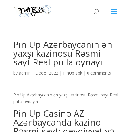
Pin Up Azərbaycanın ən
yaxşı kazinosu Rəsmi
sayt Real pulla oynayı
by
admin
|
Dec 5, 2022
|
PinUp apk
|
0 comments
Pin Up Azərbaycanın ən yaxşı kazinosu Rəsmi sayt Real
pulla oynayın
Pin Up Casino AZ
Azərbaycanda kazino
Rəsmi sayt: qeydiyyat və