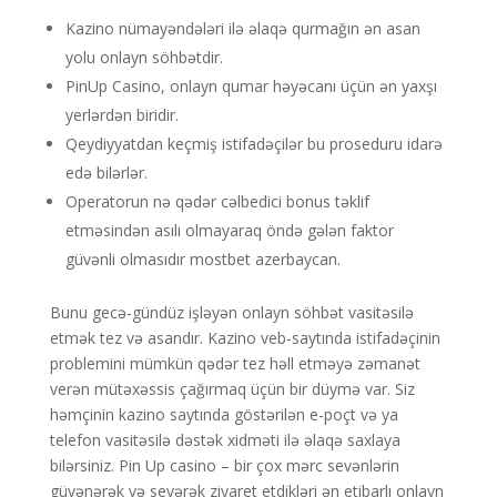
Kazino nümayəndələri ilə əlaqə qurmağın ən asan
yolu onlayn söhbətdir.
PinUp Casino, onlayn qumar həyəcanı üçün ən yaxşı
yerlərdən biridir.
Qeydiyyatdan keçmiş istifadəçilər bu proseduru idarə
edə bilərlər.
Operatorun nə qədər cəlbedici bonus təklif
etməsindən asılı olmayaraq öndə gələn faktor
güvənli olmasıdır mostbet azerbaycan.
Bunu gecə-gündüz işləyən onlayn söhbət vasitəsilə
etmək tez və asandır. Kazino veb-saytında istifadəçinin
problemini mümkün qədər tez həll etməyə zəmanət
verən mütəxəssis çağırmaq üçün bir düymə var. Siz
həmçinin kazino saytında göstərilən e-poçt və ya
telefon vasitəsilə dəstək xidməti ilə əlaqə saxlaya
bilərsiniz. Pin Up casino – bir çox mərc sevənlərin
güvənərək və sevərək ziyaret etdikləri ən etibarlı onlayn