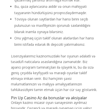
qazanmaq şansınızı artırmağa kömək edir.
Bu, qəza əyləncəsinə aiddir və onun mahiyyəti
təyyarənin hündürlüyünü proqnozlaşdırmaqdır.
Tövsiyə olunan saytlardan hər hansı birini seçib
pulunuzun və məxfiliyinizin qorunub saxlanıldığını
bilərək inamla oynaya bilərsiniz.
Onu yığmaq üçün təklif olunan alətlərdən hər hansı
birini istifadə edərək ilk depoziti yatırmalısınız.
Lisenziyalarımız kazinomuzdakı hər oyunun ədalətli və
təsadüfi nəticələrə əsaslandığına zəmanətdir. Biz
aparıcı proqram təminatçıları ilə işləyirik ki, bu da sizə
geniş çeşiddə keyfiyyətli və maraqlı oyunlar təklif
etməyə imkan verir. Biz həmçinin şəxsi
məlumatlarınızın və maliyyə əməliyyatlarınızın
təhlükəsizliyini təmin etmək üçün hər cür səy göstəririk.
Pin Up Casino Az da bonuslar və aksiyalar
Onlayn kazino müasir oyun sənayesinin ayrılmaz
hissəsidir. Qazanclı və maraqlı oynamaq üçün yalnız