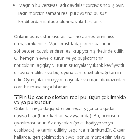
Maşının bu versiyası adi qaydalar çərçivəsində işləyir,
lakin mərclər zamanı real pul əvəzinə pulsuz
kreditlərdən istifadə olunması ilə fərqlənir.
Onların əsas üstünlüyü əsl kazino atmosferini hiss
etmək imkanıdır. Mərclər istifadəçilərin suallarını
söhbətdən cavablandıran əsl krupiyerin şirkətində edilir.
O, həmçinin əvvəlki turun və ya püşkatmanın
nəticələrini açıqlayır. Bütün studiyalar yüksək keyfiyyətli
dizayna malikdir və bu, oyuna tam daxil olmağı təmin
edir. Oyunçular müəyyən qaydalar və mərc diapazonları
olan bir masa seçə bilərlər.
🎰Pin Up casino slotları real pul üçün çəkilməklə
və ya pulsuzdur
Onlar bir neçə dəqiqədən bir neçə iş gününə qədər
dəyişə bilər (bank kartları vəziyyətində). Bu, bonusun
çıxarılması onun öz qaydaları (şəxsi hədiyyə və ya
cashback) ilə təmin edildiyi təqdirdə mümkündür. Əksər
hallarda, geri çəkilmədən əvvəl bonus mərc edilir. Əlavə