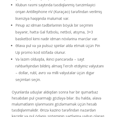
Klubun rəsmi saytında təsdiqlənmiş tənzimləyici
orqan Antillephone nV (Kuraçao) tərəfindən verilmiş
lisenziya haqqında məlumat var.
Pinup az idman tədbirlərinin böyük bir seçimini
bəyənir, hətta Gal futbolu, netbol, ​​atışma, 3×3
basketbol kimi nadir idman növlərinə mərclər var.
Əlavə pul və ya pulsuz spinlər əldə etmək üçün Pin
Up promo kod istifadə olunur.
Və lazım olduqda, ikinci pəncərədə – sayt
rəhbərliyindən bildiriş almaq.Tercih etdiyiniz valyutanı
– dollar, rubl, avro və milli valyutalar üçün digər
seçimləri seçin.
Oyunlarda uduşlar aldıqdan sonra hər bir qumarbaz
hesabdan pul çıxarmağı gözləyə bilər. Bu halda, əlavə
məlumatların işlənməsini gözləməmək üçün hesab
təsdiqlənməlidir. Ərizə kazino tərəfindən nəzərdən
keçirilir və pul ödəniş sisteminin şərtlərinə uyğun olaraq