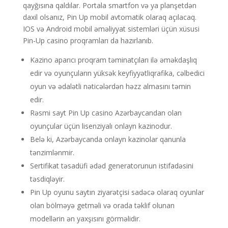
qayğısına qaldılar. Portala smartfon və ya planşetdən
daxil olsanız, Pin Up mobil avtomatik olaraq açılacaq.
IOS və Android mobil əməliyyat sistemləri üçün xüsusi
Pin-Up casino proqramları da hazırlanıb.
Kazino aparıcı proqram təminatçıları ilə əməkdaşlıq
edir və oyunçuların yüksək keyfiyyətliqrafika, cəlbedici
oyun və ədalətli nəticələrdən həzz almasını təmin
edir.
Rəsmi sayt Pin Up casino Azərbaycandan olan
oyunçular üçün lisenziyalı onlayn kazinodur.
Belə ki, Azərbaycanda onlayn kazinolar qanunla
tənzimlənmir.
Sertifikat təsadüfi ədəd generatorunun istifadəsini
təsdiqləyir.
Pin Up oyunu saytın ziyarətçisi sadəcə olaraq oyunlar
olan bölməyə getməli və orada təklif olunan
modellərin ən yaxşısını görməlidir.