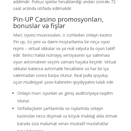
addımdır. Pulsuz spinlər hesablandığı andan sonrakı 72
saat ərzində istifadə edilməlidir.
Pin-UP Casino promosyonları,
bonuslar və fişlər
Mərc oyunu müəssisələri, o cümlədən onlayn kazino
Pin up, öz yeni və daimi müştərilərinə bir neçə oyun
rejimi – virtual sikkələr və ya real valyuta ilə oyun təklif
edir. Birinci halda nümayiş versiyasının işə salınması
oyun avtomatının seçimi zamanı həyata keçirilir. Virtual
sikkələr balansa avtomatik hesablanır və hər bir işə
salınmadan sonra bərpa olunur. Real pulla qoyuluş
üçün müdiriyyət şəxsi kabinetin qeydiyyatını tələb edir.
Onlayn mərc oyunları ən geniş auditoriyaya təqdim
olunur.
İstifadəçilərin şərhlərində və rəylərində onlayn
kazinoları necə döymək və böyük məbləğ əldə etmək
barədə sizə məlumat verən müxtəlif məsləhətlər