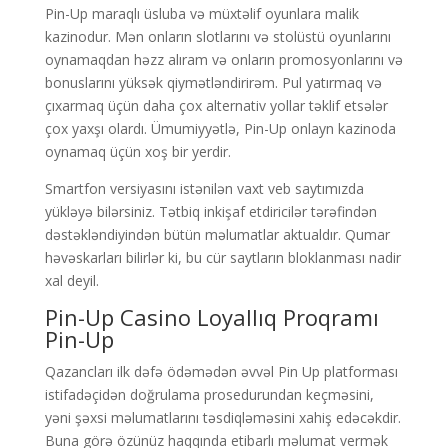
Pin-Up maraqlı üsluba və müxtəlif oyunlara malik
kazinodur. Mən onların slotlarını və stolüstü oyunlarını
oynamaqdan həzz alıram və onların promosyonlarını və
bonuslarını yüksək qiymətləndirirəm. Pul yatırmaq və
çıxarmaq üçün daha çox alternativ yollar təklif etsələr
çox yaxşı olardı. Ümumiyyətlə, Pin-Up onlayn kazinoda
oynamaq üçün xoş bir yerdir.
Smartfon versiyasını istənilən vaxt veb saytımızda
yükləyə bilərsiniz. Tətbiq inkişaf etdiricilər tərəfindən
dəstəkləndiyindən bütün məlumatlar aktualdır. Qumar
həvəskarları bilirlər ki, bu cür saytların bloklanması nadir
xal deyil.
Pin-Up Casino Loyallıq Proqramı
Pin-Up
Qazancları ilk dəfə ödəmədən əvvəl Pin Up platforması
istifadəçidən doğrulama prosedurundan keçməsini,
yəni şəxsi məlumatlarını təsdiqləməsini xahiş edəcəkdir.
Buna görə özünüz haqqında etibarlı məlumat vermək