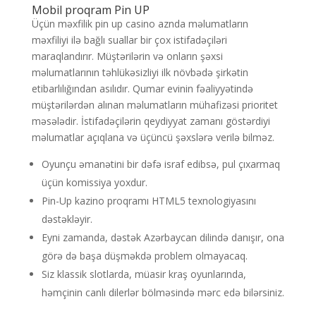
Mobil proqram Pin UP
Üçün məxfilik pin up casino aznda məlumatların
məxfiliyi ilə bağlı suallar bir çox istifadəçiləri
maraqlandırır. Müştərilərin və onların şəxsi
məlumatlarının təhlükəsizliyi ilk növbədə şirkətin
etibarlılığından asılıdır. Qumar evinin fəaliyyətində
müştərilərdən alınan məlumatların mühafizəsi prioritet
məsələdir. İstifadəçilərin qeydiyyat zamanı göstərdiyi
məlumatlar açıqlana və üçüncü şəxslərə verilə bilməz.
Oyunçu əmanətini bir dəfə israf edibsə, pul çıxarmaq
üçün komissiya yoxdur.
Pin-Up kazino proqramı HTML5 texnologiyasını
dəstəkləyir.
Eyni zamanda, dəstək Azərbaycan dilində danışır, ona
görə də başa düşməkdə problem olmayacaq.
Siz klassik slotlarda, müasir kraş oyunlarında,
həmçinin canlı dilerlər bölməsində mərc edə bilərsiniz.