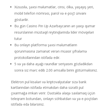
Xüsusilə, şəxsi məlumatlar, cinsi, ölkə, yaşayış yeri,
mobil telefon nömrəsi, parol və e-poçt ünvanı
göstərilir.
Bu gün Casino Pin Up Azərbaycanın ən yaxşı qumar
resurslarının müstəqil reytinqlərində lider mövqeləri
tutur
Bu onlayn platforma şəxsi məlumatların
qorunmasına zəmanət verən müasir şifrələmə
protokollarından istifadə edir.
5 və ya daha aşağı raundlar seriyasını gözlədikdən
sonra siz mərc edib 2.00 əmsalla birini götürməlisiniz.
Elektron pul kisələri və kriptovalyutalar sizə bank
kartlarından istifadə etməkdən daha sürətli pul
çıxarmağa imkan verir. Dəstəklə əlaqə saxlamaq üçün
teleqram botundan, onlayn söhbətdən və ya e-poçtdan
istifadə edə bilərsiniz.