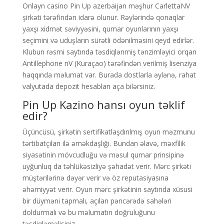
Onlayn casino Pin Up azerbaijan məşhur CarlettaNV
şirkəti tərəfindən idarə olunur. Rəylərində qonaqlar
yaxşı xidmət səviyyəsini, qumar oyunlarının yaxşı
seçimini və uduşların sürətli ödənilməsini qeyd edirlər.
Klubun rəsmi saytında təsdiqlənmiş tənzimləyici orqan
Antillephone nV (Kuraçao) tərəfindən verilmiş lisenziya
haqqında məlumat var. Burada dostlarla əylənə, rahat
valyutada depozit hesabları aça bilərsiniz.
Pin Up Kazino hansı oyun təklif
edir?
Üçüncüsü, şirkətin sertifikatlaşdırılmış oyun məzmunu
tərtibatçıları ilə əməkdaşlığı. Bundan əlavə, məxfilik
siyasətinin mövcudluğu və məsul qumar prinsipinə
uyğunluq da təhlükəsizliyə şəhadət verir. Mərc şirkəti
müştərilərinə dəyər verir və öz reputasiyasına
əhəmiyyət verir. Oyun mərc şirkətinin saytında xüsusi
bir düyməni tapmalı, açılan pəncərədə sahələri
doldurmalı və bu məlumatın doğruluğunu
təsdiqləməlisiniz.