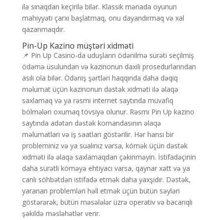
ilə sınaqdan keçirilə bilər. Klassik mənada oyunun
mahiyyəti çarxı başlatmaq, onu dayandırmaq və xal
qazanmaqdır.
Pin-Up Kazino müştəri xidməti
📌 Pin Up Casino-da uduşların ödənilmə sürəti seçilmiş
ödəmə üsulundan və kazinonun daxili prosedurlarından
asılı ola bilər. Ödəniş şərtləri haqqında daha dəqiq
məlumat üçün kazinonun dəstək xidməti ilə əlaqə
saxlamaq və ya rəsmi internet saytında müvafiq
bölmələri oxumaq tövsiyə olunur. Rəsmi Pin Up kazino
saytında adətən dəstək komandasının əlaqə
məlumatları və iş saatları göstərilir. Hər hansı bir
probleminiz və ya sualınız varsa, kömək üçün dəstək
xidməti ilə əlaqə saxlamaqdan çəkinməyin. İstifadəçinin
daha sürətli köməyə ehtiyacı varsa, qaynar xətt və ya
canlı söhbətdən istifadə etmək daha yaxşıdır. Dəstək,
yaranan problemləri həll etmək üçün bütün səyləri
göstərərək, bütün məsələlər üzrə operativ və bacarıqlı
şəkildə məsləhətlər verir.