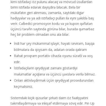
kimi istifadəçi öz pulunu alacaq və mövcud üsullardan
birini istifadə edərək dəyişdirə biləcək. Belə bir
mükafatın geri alınması, zamanla, saytdakı digər
hədiyyələr və ya adi istifadəçi pulları ilə eyni şəkildə baş
verir. Cəlbedici promosyon kodu və ya kupon qəflətən
üçüncü tərəfin saytında görünə bilər, burada qumarbaz
heç bir problem olmadan onu ala bilər.
İndi hər şey mükəmməl işləyir, həyatı sevirəm, başqa
bölmələrə də qoysam da, adətən orada qalıram
Rahat proqram portativ cihazla oyunu sürətli və xoş
edir.
İstifadəçilərin qeydiyyat zamanı göstərdiyi
məlumatlar açıqlana və üçüncü şəxslərə verilə bilməz.
Onları aktivləşdirmək üçün qeydiyyat prosedurundan
keçməlisiniz.
Sistemdəki kiçik qüsurlar şirkəti daim öz fəaliyyətini
təkmilləşdirməyə və inkişaf etdirməyə sövq edir. Pin Up