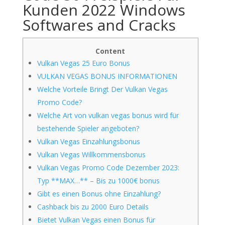
Kunden 2022 Windows
Softwares and Cracks
Content
Vulkan Vegas 25 Euro Bonus
VULKAN VEGAS BONUS INFORMATIONEN
Welche Vorteile Bringt Der Vulkan Vegas
Promo Code?
Welche Art von vulkan vegas bonus wird für
bestehende Spieler angeboten?
Vulkan Vegas Einzahlungsbonus
Vulkan Vegas Willkommensbonus
Vulkan Vegas Promo Code Dezember 2023:
Typ **MAX…** – Bis zu 1000€ bonus
Gibt es einen Bonus ohne Einzahlung?
Cashback bis zu 2000 Euro Details
Bietet Vulkan Vegas einen Bonus für