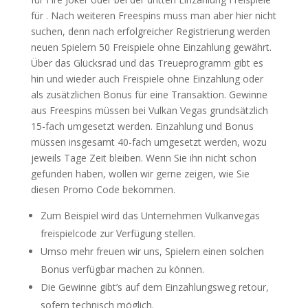
für . Nach weiteren Freespins muss man aber hier nicht
suchen, denn nach erfolgreicher Registrierung werden
neuen Spielern 50 Freispiele ohne Einzahlung gewährt.
Über das Glücksrad und das Treueprogramm gibt es
hin und wieder auch Freispiele ohne Einzahlung oder
als zusätzlichen Bonus für eine Transaktion. Gewinne
aus Freespins müssen bei Vulkan Vegas grundsätzlich
15-fach umgesetzt werden. Einzahlung und Bonus
müssen insgesamt 40-fach umgesetzt werden, wozu
jeweils Tage Zeit bleiben. Wenn Sie ihn nicht schon
gefunden haben, wollen wir gerne zeigen, wie Sie
diesen Promo Code bekommen.
Zum Beispiel wird das Unternehmen Vulkanvegas
freispielcode zur Verfügung stellen.
Umso mehr freuen wir uns, Spielern einen solchen
Bonus verfügbar machen zu können.
Die Gewinne gibt’s auf dem Einzahlungsweg retour,
sofern technisch möglich.