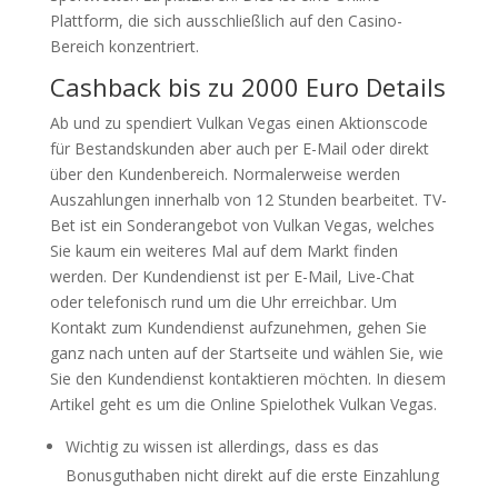
Plattform, die sich ausschließlich auf den Casino-
Bereich konzentriert.
Cashback bis zu 2000 Euro Details
Ab und zu spendiert Vulkan Vegas einen Aktionscode
für Bestandskunden aber auch per E-Mail oder direkt
über den Kundenbereich. Normalerweise werden
Auszahlungen innerhalb von 12 Stunden bearbeitet. TV-
Bet ist ein Sonderangebot von Vulkan Vegas, welches
Sie kaum ein weiteres Mal auf dem Markt finden
werden. Der Kundendienst ist per E-Mail, Live-Chat
oder telefonisch rund um die Uhr erreichbar. Um
Kontakt zum Kundendienst aufzunehmen, gehen Sie
ganz nach unten auf der Startseite und wählen Sie, wie
Sie den Kundendienst kontaktieren möchten. In diesem
Artikel geht es um die Online Spielothek Vulkan Vegas.
Wichtig zu wissen ist allerdings, dass es das
Bonusguthaben nicht direkt auf die erste Einzahlung