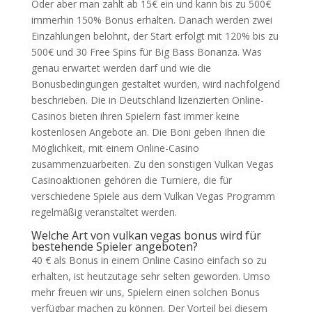
Oder aber man zahlt ab 15€ ein und kann bis zu 500€
immerhin 150% Bonus erhalten. Danach werden zwei
Einzahlungen belohnt, der Start erfolgt mit 120% bis zu
500€ und 30 Free Spins für Big Bass Bonanza. Was
genau erwartet werden darf und wie die
Bonusbedingungen gestaltet wurden, wird nachfolgend
beschrieben. Die in Deutschland lizenzierten Online-
Casinos bieten ihren Spielern fast immer keine
kostenlosen Angebote an. Die Boni geben Ihnen die
Möglichkeit, mit einem Online-Casino
zusammenzuarbeiten. Zu den sonstigen Vulkan Vegas
Casinoaktionen gehören die Turniere, die für
verschiedene Spiele aus dem Vulkan Vegas Programm
regelmäßig veranstaltet werden.
Welche Art von vulkan vegas bonus wird für
bestehende Spieler angeboten?
40 € als Bonus in einem Online Casino einfach so zu
erhalten, ist heutzutage sehr selten geworden. Umso
mehr freuen wir uns, Spielern einen solchen Bonus
verfügbar machen zu können. Der Vorteil bei diesem