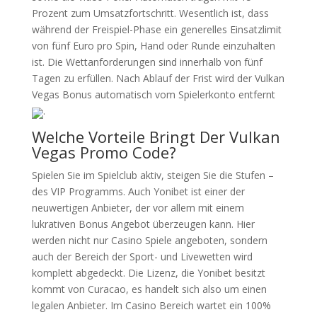
Prozent zum Umsatzfortschritt. Wesentlich ist, dass
während der Freispiel-Phase ein generelles Einsatzlimit
von fünf Euro pro Spin, Hand oder Runde einzuhalten
ist. Die Wettanforderungen sind innerhalb von fünf
Tagen zu erfüllen. Nach Ablauf der Frist wird der Vulkan
Vegas Bonus automatisch vom Spielerkonto entfernt
.
Welche Vorteile Bringt Der Vulkan
Vegas Promo Code?
Spielen Sie im Spielclub aktiv, steigen Sie die Stufen –
des VIP Programms. Auch Yonibet ist einer der
neuwertigen Anbieter, der vor allem mit einem
lukrativen Bonus Angebot überzeugen kann. Hier
werden nicht nur Casino Spiele angeboten, sondern
auch der Bereich der Sport- und Livewetten wird
komplett abgedeckt. Die Lizenz, die Yonibet besitzt
kommt von Curacao, es handelt sich also um einen
legalen Anbieter. Im Casino Bereich wartet ein 100%