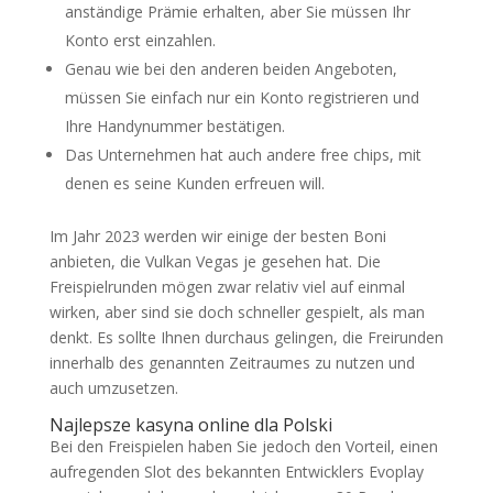
anständige Prämie erhalten, aber Sie müssen Ihr
Konto erst einzahlen.
Genau wie bei den anderen beiden Angeboten,
müssen Sie einfach nur ein Konto registrieren und
Ihre Handynummer bestätigen.
Das Unternehmen hat auch andere free chips, mit
denen es seine Kunden erfreuen will.
Im Jahr 2023 werden wir einige der besten Boni
anbieten, die Vulkan Vegas je gesehen hat. Die
Freispielrunden mögen zwar relativ viel auf einmal
wirken, aber sind sie doch schneller gespielt, als man
denkt. Es sollte Ihnen durchaus gelingen, die Freirunden
innerhalb des genannten Zeitraumes zu nutzen und
auch umzusetzen.
Najlepsze kasyna online dla Polski
Bei den Freispielen haben Sie jedoch den Vorteil, einen
aufregenden Slot des bekannten Entwicklers Evoplay