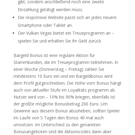
gibt, sondern anschließend noch eine zweite
Einzahlung getätigt werden muss.
Die responsive Website passt sich an jedes neuere
Smartphone oder Tablet an.
Der Vulkan Vegas bietet ein Treueprogramm an –
spielen Sie und erhalten Sie Ihr Geld zurück.
Bargeld Bonus ist eine reguläre Aktion für
Stammkunden, die im Treueprogramm teilnehmen. In
einer Woche (Donnerstag – Freitag) zahlen Sie
mindestens 10 Euro ein und ein Bargeldbonus wird
dem Profil gutgeschrieben. Die Höhe vom Bonus hängt
auch von aktueller Stufe im Loyalitäts programm ab.
Nutzer wird von – 10% bis 90% kriegen, ebenfalls ist
der größte mögliche Bonusbetrag 200 Euro. Um
Gewinne aus diesem Bonus abzuheben, sollten Spieler
im Laufe von 5 Tagen den Bonus 40 mal auch
umsetzen. Im Unterschied zu den genannten
Bonusangeboten sind die Aktionscodes dann aber