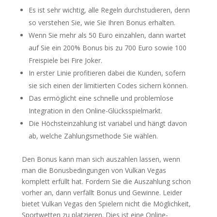
Es ist sehr wichtig, alle Regeln durchstudieren, denn
so verstehen Sie, wie Sie Ihren Bonus erhalten.
Wenn Sie mehr als 50 Euro einzahlen, dann wartet
auf Sie ein 200% Bonus bis zu 700 Euro sowie 100
Freispiele bei Fire Joker.
In erster Linie profitieren dabei die Kunden, sofern
sie sich einen der limitierten Codes sichern können.
Das ermöglicht eine schnelle und problemlose
Integration in den Online-Glücksspielmarkt.
Die Höchsteinzahlung ist variabel und hängt davon
ab, welche Zahlungsmethode Sie wählen.
Den Bonus kann man sich auszahlen lassen, wenn
man die Bonusbedingungen von Vulkan Vegas
komplett erfüllt hat. Fordern Sie die Auszahlung schon
vorher an, dann verfällt Bonus und Gewinne. Leider
bietet Vulkan Vegas den Spielern nicht die Möglichkeit,
Sportwetten zu platzieren. Dies ist eine Online-