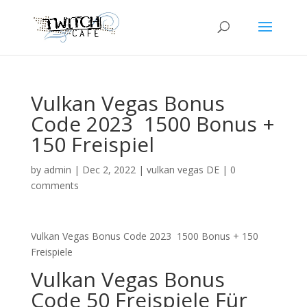
Vulkan Vegas Bonus
Code 2023 ️ 1500 Bonus +
150 Freispiel
by
admin
|
Dec 2, 2022
|
vulkan vegas DE
|
0
comments
Vulkan Vegas Bonus Code 2023 ️ 1500 Bonus + 150
Freispiele
Vulkan Vegas Bonus
Code 50 Freispiele Für