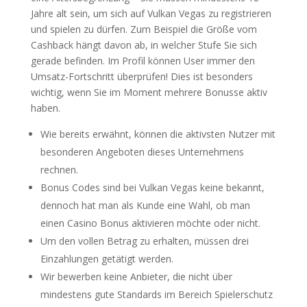
Jahre alt sein, um sich auf Vulkan Vegas zu registrieren
und spielen zu dürfen. Zum Beispiel die Größe vom
Cashback hängt davon ab, in welcher Stufe Sie sich
gerade befinden. Im Profil können User immer den
Umsatz-Fortschritt überprüfen! Dies ist besonders
wichtig, wenn Sie im Moment mehrere Bonusse aktiv
haben.
Wie bereits erwähnt, können die aktivsten Nutzer mit
besonderen Angeboten dieses Unternehmens
rechnen.
Bonus Codes sind bei Vulkan Vegas keine bekannt,
dennoch hat man als Kunde eine Wahl, ob man
einen Casino Bonus aktivieren möchte oder nicht.
Um den vollen Betrag zu erhalten, müssen drei
Einzahlungen getätigt werden.
Wir bewerben keine Anbieter, die nicht über
mindestens gute Standards im Bereich Spielerschutz