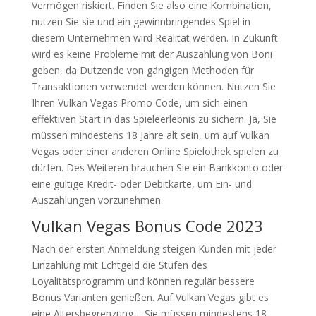
Vermögen riskiert. Finden Sie also eine Kombination,
nutzen Sie sie und ein gewinnbringendes Spiel in
diesem Unternehmen wird Realität werden. In Zukunft
wird es keine Probleme mit der Auszahlung von Boni
geben, da Dutzende von gängigen Methoden für
Transaktionen verwendet werden können. Nutzen Sie
Ihren Vulkan Vegas Promo Code, um sich einen
effektiven Start in das Spieleerlebnis zu sichern. Ja, Sie
müssen mindestens 18 Jahre alt sein, um auf Vulkan
Vegas oder einer anderen Online Spielothek spielen zu
dürfen. Des Weiteren brauchen Sie ein Bankkonto oder
eine gültige Kredit- oder Debitkarte, um Ein- und
Auszahlungen vorzunehmen.
Vulkan Vegas Bonus Code 2023
Nach der ersten Anmeldung steigen Kunden mit jeder
Einzahlung mit Echtgeld die Stufen des
Loyalitätsprogramm und können regulär bessere
Bonus Varianten genießen. Auf Vulkan Vegas gibt es
eine Altersbegrenzung – Sie müssen mindestens 18