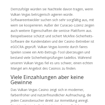
Demzufolge würden sie Nachteile davon tragen, wenn
Vulkan Vegas betrügerisch agieren würde.
Softwareentwickler suchen sich sehr sorgfältig aus, mit
wem sie kooperieren. Außer der Curacao-Lizenz zeigen
auch weitere Eigenschaften die seriöse Plattform aus.
Beispielsweise schützt und sichert McAfee-Sicherheits-
Software die Kundendaten und der Casino-Betreiber ist
eGOCRA-geprüft. Vulkan Vegas konnte durch faires
Spielen sowie ein Anti-Betrugs-Tool überzeugen und
bestand viele Sicherheitsprüfungen tadellos. Während
unseren Vulkan Vegas fiel es uns schwer, einen echten
Mangel am Angebot des Casinos zu finden.
Viele Einzahlungen aber keine
Gewinne
Das Vulkan Vegas Casino zeigt sich in moderner,
farbenfroher und nutzerfreundlicher Aufmachung, die
jeden Casinobesucher direkt zur Anmeldung anregt.