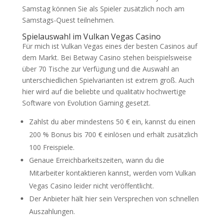
Samstag können Sie als Spieler zusätzlich noch am
Samstags-Quest teilnehmen.
Spielauswahl im Vulkan Vegas Casino
Für mich ist Vulkan Vegas eines der besten Casinos auf
dem Markt. Bei Betway Casino stehen beispielsweise
über 70 Tische zur Verfügung und die Auswahl an
unterschiedlichen Spielvarianten ist extrem groß. Auch
hier wird auf die beliebte und qualitativ hochwertige
Software von Evolution Gaming gesetzt.
Zahlst du aber mindestens 50 € ein, kannst du einen
200 % Bonus bis 700 € einlösen und erhält zusätzlich
100 Freispiele.
Genaue Erreichbarkeitszeiten, wann du die
Mitarbeiter kontaktieren kannst, werden vom Vulkan
Vegas Casino leider nicht veröffentlicht.
Der Anbieter hält hier sein Versprechen von schnellen
Auszahlungen.