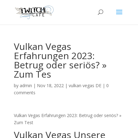
Vulkan Vegas
Erfahrungen 2023:
Betrug oder seriös? »
Zum Tes
by
admin
|
Nov 18, 2022
|
vulkan vegas DE
|
0
comments
Vulkan Vegas Erfahrungen 2023: Betrug oder seriös? »
Zum Test
Vulkan Vegas Unsere