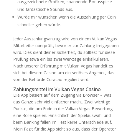
ausgezeichnete Grafiken, spannende Bonusspiele
und fantastische Sounds aus.
Würde mir wünschen wenn die Auszahlung per Coin
schneller gehen würde.
Jeder Auszahlungsantrag wird von einem Vulkan Vegas
Mitarbeiter überprüft, bevor er zur Zahlung freigegeben
wird. Dies dient deiner Sicherheit, du solltest für diese
Prüfung etwa ein bis zwei Werktage einkalkulieren.
Nach unserer Erfahrung mit Vulkan Vegas handelt es
sich bei diesem Casino um ein seriöses Angebot, das
von der Behörde Curacao reguliert wird.
Zahlungsmittel im Vulkan Vegas Casino
Die App basiert auf dem Zugang via Browser – was
das Ganze sehr viel einfacher macht. Zwei wichtige
Punkte, die am Ende in der Vulkan Vegas Bewertung
eine Rolle spielen. Hinsichtlich der Spielauswahl und
beim Banking fallen im Test keine Unterschiede auf.
Mein Fazit für die App sieht so aus, dass der Operator