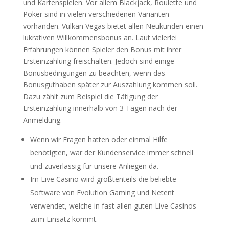
und Kartenspielen. Vor allem Blackjack, Roulette und
Poker sind in vielen verschiedenen Varianten
vorhanden. Vulkan Vegas bietet allen Neukunden einen
lukrativen Willkommensbonus an. Laut vielerlei
Erfahrungen können Spieler den Bonus mit ihrer
Ersteinzahlung freischalten. Jedoch sind einige
Bonusbedingungen zu beachten, wenn das
Bonusguthaben später zur Auszahlung kommen soll.
Dazu zählt zum Beispiel die Tätigung der
Ersteinzahlung innerhalb von 3 Tagen nach der
Anmeldung.
Wenn wir Fragen hatten oder einmal Hilfe
benötigten, war der Kundenservice immer schnell
und zuverlässig für unsere Anliegen da.
Im Live Casino wird größtenteils die beliebte
Software von Evolution Gaming und Netent
verwendet, welche in fast allen guten Live Casinos
zum Einsatz kommt.