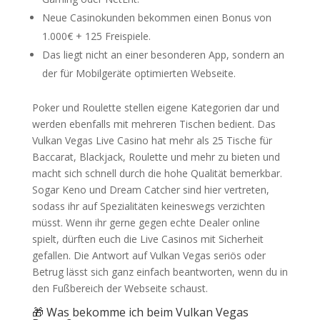
Neue Casinokunden bekommen einen Bonus von
1.000€ + 125 Freispiele.
Das liegt nicht an einer besonderen App, sondern an
der für Mobilgeräte optimierten Webseite.
Poker und Roulette stellen eigene Kategorien dar und
werden ebenfalls mit mehreren Tischen bedient. Das
Vulkan Vegas Live Casino hat mehr als 25 Tische für
Baccarat, Blackjack, Roulette und mehr zu bieten und
macht sich schnell durch die hohe Qualität bemerkbar.
Sogar Keno und Dream Catcher sind hier vertreten,
sodass ihr auf Spezialitäten keineswegs verzichten
müsst. Wenn ihr gerne gegen echte Dealer online
spielt, dürften euch die Live Casinos mit Sicherheit
gefallen. Die Antwort auf Vulkan Vegas seriös oder
Betrug lässt sich ganz einfach beantworten, wenn du in
den Fußbereich der Webseite schaust.
🎁 Was bekomme ich beim Vulkan Vegas