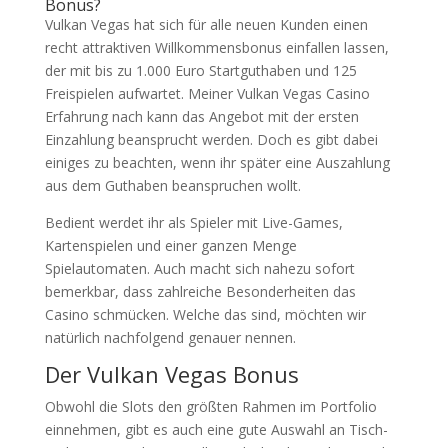
Bonus?
Vulkan Vegas hat sich für alle neuen Kunden einen
recht attraktiven Willkommensbonus einfallen lassen,
der mit bis zu 1.000 Euro Startguthaben und 125
Freispielen aufwartet. Meiner Vulkan Vegas Casino
Erfahrung nach kann das Angebot mit der ersten
Einzahlung beansprucht werden. Doch es gibt dabei
einiges zu beachten, wenn ihr später eine Auszahlung
aus dem Guthaben beanspruchen wollt.
Bedient werdet ihr als Spieler mit Live-Games,
Kartenspielen und einer ganzen Menge
Spielautomaten. Auch macht sich nahezu sofort
bemerkbar, dass zahlreiche Besonderheiten das
Casino schmücken. Welche das sind, möchten wir
natürlich nachfolgend genauer nennen.
Der Vulkan Vegas Bonus
Obwohl die Slots den größten Rahmen im Portfolio
einnehmen, gibt es auch eine gute Auswahl an Tisch-