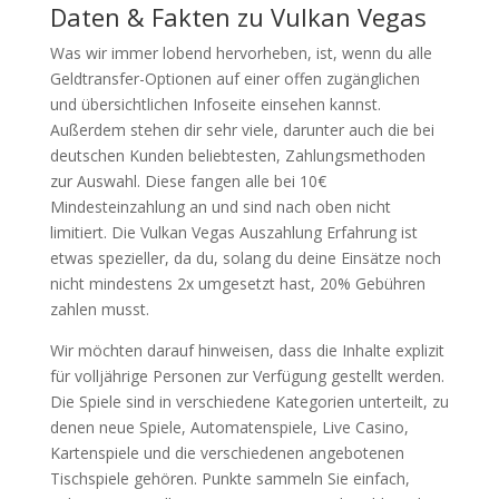
Daten & Fakten zu Vulkan Vegas
Was wir immer lobend hervorheben, ist, wenn du alle
Geldtransfer-Optionen auf einer offen zugänglichen
und übersichtlichen Infoseite einsehen kannst.
Außerdem stehen dir sehr viele, darunter auch die bei
deutschen Kunden beliebtesten, Zahlungsmethoden
zur Auswahl. Diese fangen alle bei 10€
Mindesteinzahlung an und sind nach oben nicht
limitiert. Die Vulkan Vegas Auszahlung Erfahrung ist
etwas spezieller, da du, solang du deine Einsätze noch
nicht mindestens 2x umgesetzt hast, 20% Gebühren
zahlen musst.
Wir möchten darauf hinweisen, dass die Inhalte explizit
für volljährige Personen zur Verfügung gestellt werden.
Die Spiele sind in verschiedene Kategorien unterteilt, zu
denen neue Spiele, Automatenspiele, Live Casino,
Kartenspiele und die verschiedenen angebotenen
Tischspiele gehören. Punkte sammeln Sie einfach,