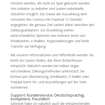
erhoben werden, die nicht ins Spiel gebracht wurden.
Von Anbieter zu Anbieter sind zudem individuelle
Gebühren möglich. Die Dauer der Auszahlung wird
vonseiten des Casinos mit maximal 12 Stunden
angegeben, die genaue Zeit variiert dabei zwischen den
Zahlungsanbietern. Zur Einzahlung stehen
unterschiedliche Optionen wie mehrere Arten von
Kreditkarten, e-Wallets, Kryptowährungen und Bank
Transfer zur Verfügung.
Mit unseren Informationen und Hilfsmitteln werden Sie
leicht ein Casino finden, das Ihren Bedürfnissen
entspricht. Natürlich werden bei Vulkan Vegas
verschiedene Zahlungsmethoden unterstützt. Sie
können per Überweisung, Kreditkarte, E-Wallet oder
Prepaid-Karte Ein- und Auszahlungen auf der Seite
vornehmen.
Support: Kundenservice: Deutschsprachig,
kompetent, freundlich
Getestet habe ich natürlich auch die entsprechenden