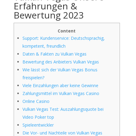
Erfahrungen &
Bewertung 2023
Content
Support: Kundenservice: Deutschsprachig,
kompetent, freundlich
Daten & Fakten zu Vulkan Vegas
Bewertung des Anbieters Vulkan Vegas
Wie lässt sich der Vulkan Vegas Bonus
freispielen?
Viele Einzahlungen aber keine Gewinne
Zahlungsmittel im Vulkan Vegas Casino
Online Casino
Vulkan Vegas Test: Auszahlungsquote bei
Video Poker top
Spieleentwickler
Die Vor- und Nachteile von Vulkan Vegas