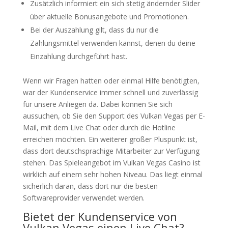
Zusätzlich informiert ein sich stetig ändernder Slider
über aktuelle Bonusangebote und Promotionen.
Bei der Auszahlung gilt, dass du nur die
Zahlungsmittel verwenden kannst, denen du deine
Einzahlung durchgeführt hast.
Wenn wir Fragen hatten oder einmal Hilfe benötigten,
war der Kundenservice immer schnell und zuverlässig
für unsere Anliegen da. Dabei können Sie sich
aussuchen, ob Sie den Support des Vulkan Vegas per E-
Mail, mit dem Live Chat oder durch die Hotline
erreichen möchten. Ein weiterer großer Pluspunkt ist,
dass dort deutschsprachige Mitarbeiter zur Verfügung
stehen. Das Spieleangebot im Vulkan Vegas Casino ist
wirklich auf einem sehr hohen Niveau. Das liegt einmal
sicherlich daran, dass dort nur die besten
Softwareprovider verwendet werden.
Bietet der Kundenservice von
Vulkan Vegas einen Live Chat?