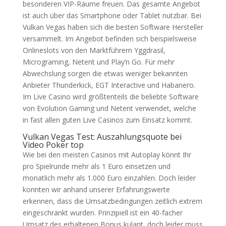
besonderen VIP-Räume freuen. Das gesamte Angebot
ist auch über das Smartphone oder Tablet nutzbar. Bei
Vulkan Vegas haben sich die besten Software Hersteller
versammelt. Im Angebot befinden sich beispielsweise
Onlineslots von den Marktführern Yggdrasil,
Micrograming, Netent und Play’n Go. Für mehr
Abwechslung sorgen die etwas weniger bekannten
Anbieter Thunderkick, EGT Interactive und Habanero.
Im Live Casino wird größtenteils die beliebte Software
von Evolution Gaming und Netent verwendet, welche
in fast allen guten Live Casinos zum Einsatz kommt.
Vulkan Vegas Test: Auszahlungsquote bei
Video Poker top
Wie bei den meisten Casinos mit Autoplay könnt Ihr
pro Spielrunde mehr als 1 Euro einsetzen und
monatlich mehr als 1.000 Euro einzahlen. Doch leider
konnten wir anhand unserer Erfahrungswerte
erkennen, dass die Umsatzbedingungen zeitlich extrem
eingeschränkt wurden. Prinzipiell ist ein 40-facher
Umsatz des erhaltenen Bonus kulant, doch leider muss