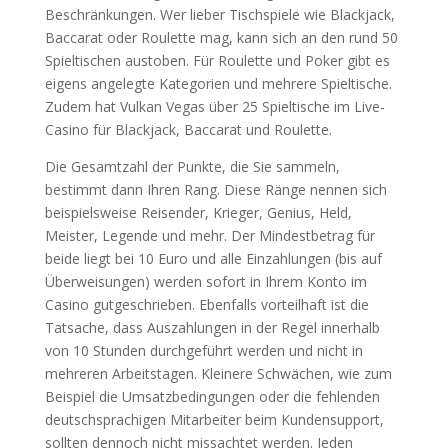
Beschränkungen. Wer lieber Tischspiele wie Blackjack,
Baccarat oder Roulette mag, kann sich an den rund 50
Spieltischen austoben. Für Roulette und Poker gibt es
eigens angelegte Kategorien und mehrere Spieltische.
Zudem hat Vulkan Vegas über 25 Spieltische im Live-
Casino für Blackjack, Baccarat und Roulette.
Die Gesamtzahl der Punkte, die Sie sammeln,
bestimmt dann Ihren Rang. Diese Ränge nennen sich
beispielsweise Reisender, Krieger, Genius, Held,
Meister, Legende und mehr. Der Mindestbetrag für
beide liegt bei 10 Euro und alle Einzahlungen (bis auf
Überweisungen) werden sofort in Ihrem Konto im
Casino gutgeschrieben. Ebenfalls vorteilhaft ist die
Tatsache, dass Auszahlungen in der Regel innerhalb
von 10 Stunden durchgeführt werden und nicht in
mehreren Arbeitstagen. Kleinere Schwächen, wie zum
Beispiel die Umsatzbedingungen oder die fehlenden
deutschsprachigen Mitarbeiter beim Kundensupport,
sollten dennoch nicht missachtet werden. Jeden